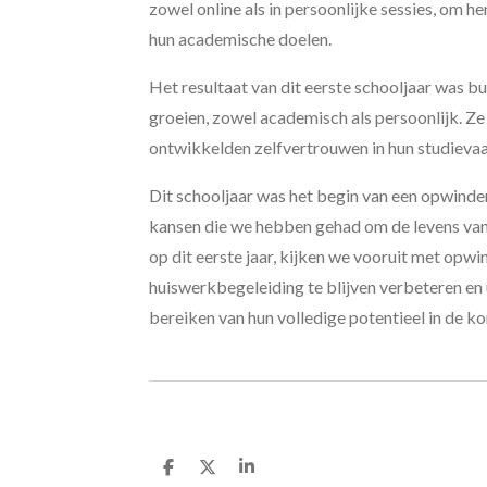
zowel online als in persoonlijke sessies, om h
hun academische doelen.
Het resultaat van dit eerste schooljaar was 
groeien, zowel academisch als persoonlijk. Z
ontwikkelden zelfvertrouwen in hun studieva
Dit schooljaar was het begin van een opwinden
kansen die we hebben gehad om de levens van 
op dit eerste jaar, kijken we vooruit met opw
huiswerkbegeleiding te blijven verbeteren en u
bereiken van hun volledige potentieel in de k
D
D
S