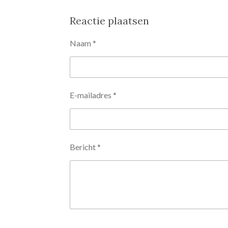
e
e
h
l
e
a
e
l
r
Reactie plaatsen
n
e
Naam *
E-mailadres *
Bericht *