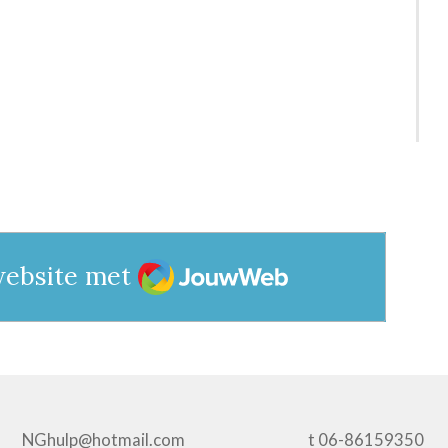
JouwWeb
website met
NGhulp@hotmail.com t 06-8615935