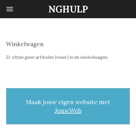
NGHULP
Ga
direct
naar
de
hoofdinhoud
Winkelwagen
Er zitten geen artikelen (meer) in de winkelwagen.
Maak jouw eigen website met
JouwWeb